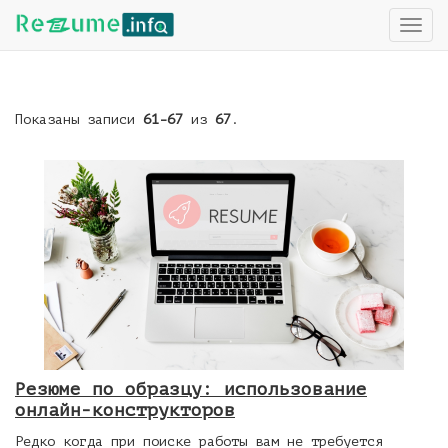
T
o
g
g
l
Показаны записи
61-67
из
67
.
e
n
a
v
i
g
a
t
i
o
n
Резюме по образцу: использование
онлайн-конструкторов
Редко когда при поиске работы вам не требуется