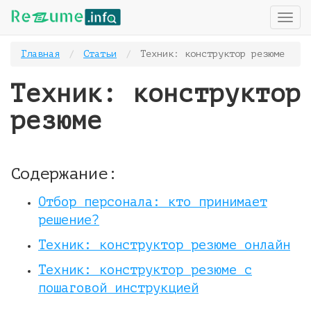
T
o
g
Главная
Статьи
Техник: конструктор резюме
g
l
Техник: конструктор
e
n
резюме
a
v
i
g
Содержание:
a
t
i
Отбор персонала: кто принимает
o
решение?
n
Техник: конструктор резюме онлайн
Техник: конструктор резюме с
пошаговой инструкцией