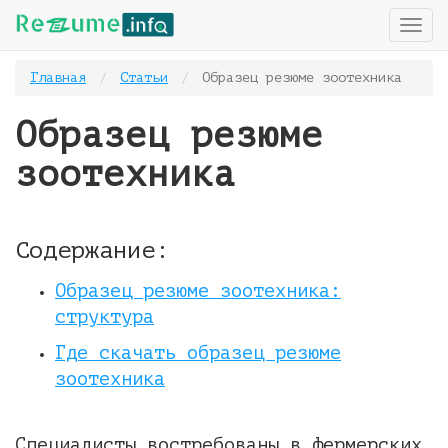
T
o
g
Главная
Статьи
Образец резюме зоотехника
g
l
Образец резюме
e
n
зоотехника
a
v
i
g
Содержание:
a
t
i
Образец резюме зоотехника:
o
структура
n
Где скачать образец резюме
зоотехника
Специалисты востребованы в фермерских